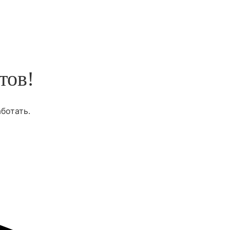
тов!
ботать.