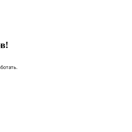
в!
ботать.