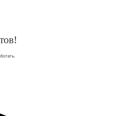
тов!
ботать.