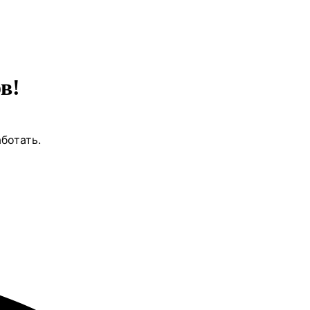
в!
ботать.