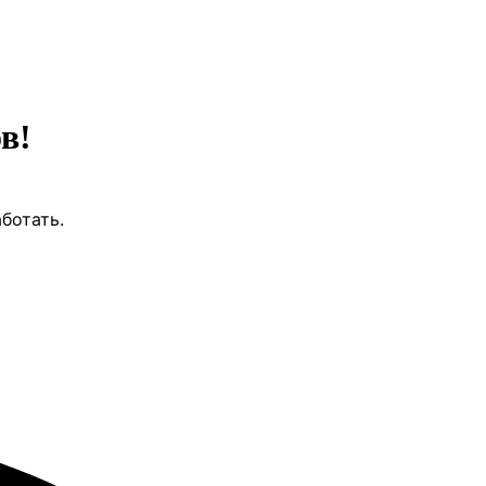
в!
ботать.